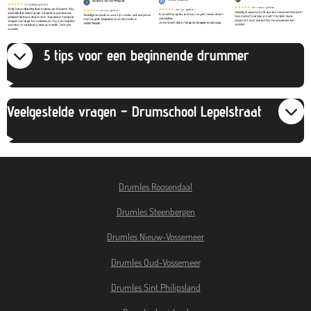
5 tips voor een beginnende drummer
Veelgestelde vragen – Drumschool Lepelstraat
Drumles Roosendaal
Drumles Steenbergen
Drumles Nieuw-Vossemeer
Drumles Oud-Vossemeer
Drumles
Sint Philipsland