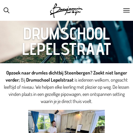
Ga
direct
naar
DRUMSCHOOL
de
hoofdinhoud
LEPELSTRAAT
Opzoek naar drumles dichtbij Steenbergen? Zoekt niet langer
verder;
Bij
Drumschool Lepelstraat
is iedereen welkom, ongeacht
leeftijd of niveau. We helpen elke leerling met plezier op weg. De lessen
vinden plaats in een gezellige pipowagen, een ontspannen setting
waarin je je direct thuis voelt.