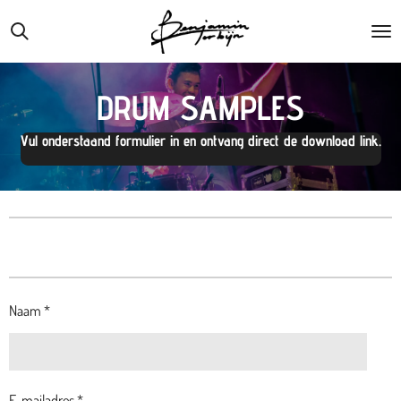
Ga
direct
naar
de
DRUM SAMPLES
hoofdinhoud
Vul onderstaand formulier in en ontvang direct de download link.
Naam *
E-mailadres *